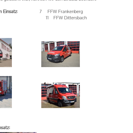
m
Einsatz
: 7 FFW Frankenberg
FW Dittersbach
nsatz: