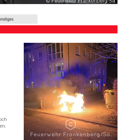
onstiges
noch
len.