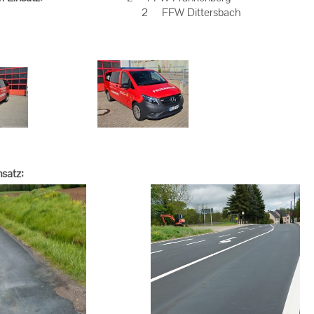
FW Dittersbach
nsatz: