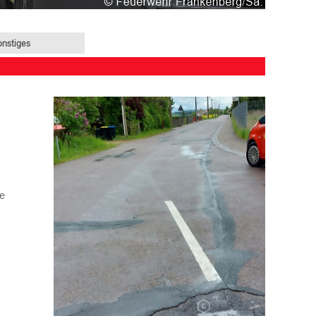
onstiges
ge